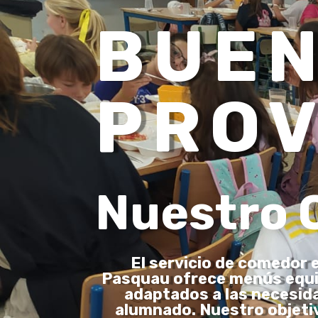
BUE
PROV
Nuestro
El servicio de comedor 
Pasquau ofrece menús equil
adaptados a las necesida
alumnado. Nuestro objeti