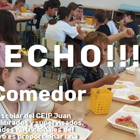
N
ECHO!!
 Comedor
escolar del CEIP Juan
ibrados y supervisados,
des nutricionales del
vo es proporcionar una