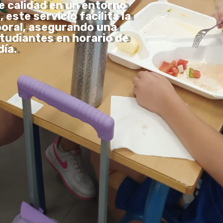
e calidad en un entorno
este servicio facilita la
aboral, asegurando una
tudiantes en horario de
ía.